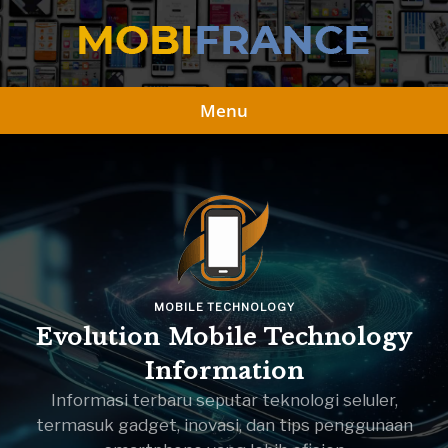
Skip
to
content
Menu
MOBILE TECHNOLOGY
Evolution Mobile Technology
Information
Informasi terbaru seputar teknologi seluler,
termasuk gadget, inovasi, dan tips penggunaan