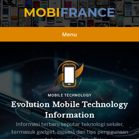
Skip
to
content
Menu
MOBILE TECHNOLOGY
Evolution Mobile Technology
Information
Informasi terbaru seputar teknologi seluler,
termasuk gadget, inovasi, dan tips penggunaan