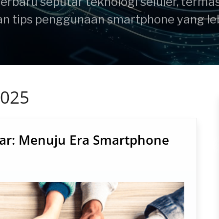
terbaru seputar teknologi seluler, terma
dan tips penggunaan smartphone yang leb
025
lar: Menuju Era Smartphone