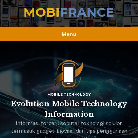
Skip
to
content
Menu
MOBILE TECHNOLOGY
Evolution Mobile Technology
Information
Informasi terbaru seputar teknologi seluler,
termasuk gadget, inovasi, dan tips penggunaan