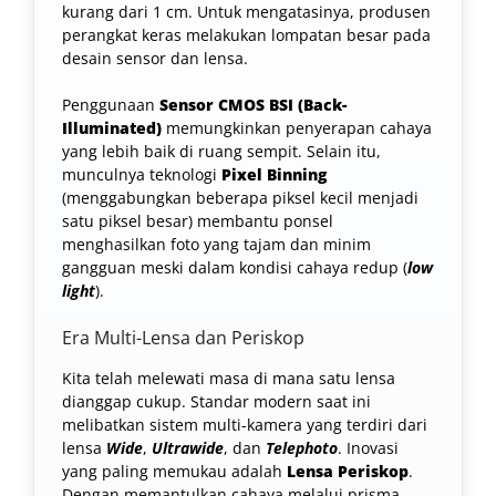
kurang dari 1 cm. Untuk mengatasinya, produsen
perangkat keras melakukan lompatan besar pada
desain sensor dan lensa.
Penggunaan
Sensor CMOS BSI (Back-
Illuminated)
memungkinkan penyerapan cahaya
yang lebih baik di ruang sempit. Selain itu,
munculnya teknologi
Pixel Binning
(menggabungkan beberapa piksel kecil menjadi
satu piksel besar) membantu ponsel
menghasilkan foto yang tajam dan minim
gangguan meski dalam kondisi cahaya redup (
low
light
).
Era Multi-Lensa dan Periskop
Kita telah melewati masa di mana satu lensa
dianggap cukup. Standar modern saat ini
melibatkan sistem multi-kamera yang terdiri dari
lensa
Wide
,
Ultrawide
, dan
Telephoto
. Inovasi
yang paling memukau adalah
Lensa Periskop
.
Dengan memantulkan cahaya melalui prisma,