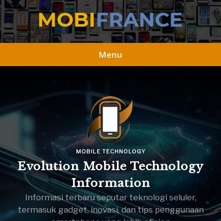
Skip
to
content
Menu
MOBILE TECHNOLOGY
Evolution Mobile Technology
Information
Informasi terbaru seputar teknologi seluler,
termasuk gadget, inovasi, dan tips penggunaan