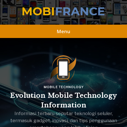
Skip
to
content
Menu
MOBILE TECHNOLOGY
Evolution Mobile Technology
Information
Informasi terbaru seputar teknologi seluler,
termasuk gadget, inovasi, dan tips penggunaan