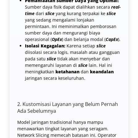
Pemanfaatan Sumber Daya yang Optimal:
Sumber daya fisik dapat dialihkan secara
real-
time
dari
slice
yang kurang terpakai ke
slice
yang sedang mengalami lonjakan
permintaan. Ini meminimalkan pemborosan
sumber daya dan mengurangi biaya
operasional (
OpEx
) dan belanja modal (
CapEx
).
Isolasi Kegagalan:
Karena setiap
slice
diisolasi secara logis, masalah atau gangguan
pada satu
slice
tidak akan menyebar dan
memengaruhi layanan di
slice
lain. Hal ini
meningkatkan
ketahanan
dan
keandalan
jaringan secara keseluruhan.
2. Kustomisasi Layanan yang Belum Pernah
Ada Sebelumnya
Model jaringan tradisional hanya mampu
menawarkan tingkat layanan yang seragam.
Network Slicing memecah batasan ini. Operator